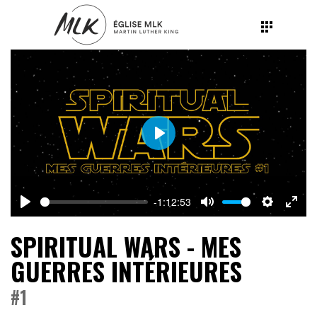
Play
-1:12:53
Play
Mute
Settings
Ente
SPIRITUAL WARS - MES
fulls
GUERRES INTÉRIEURES
#1