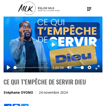
Play
-1:00:56
Play
Mute
Settings
Ente
fulls
CE QUI T'EMPÊCHE DE SERVIR DIEU
Stéphane OYONO
24 novembre 2024
Share
Facebook
Twitter