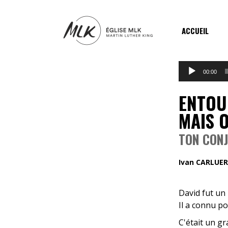
ACCUEIL
Lecteur
00:00
audio
ENTOU
MAIS 
TON CONJ
Ivan CARLUER
David fut un
Il a connu po
C'était un g