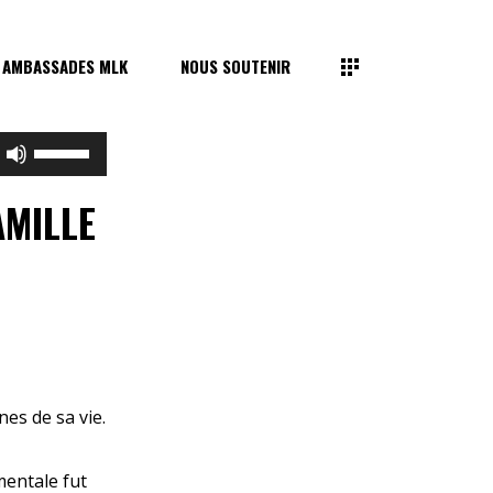
 AMBASSADES MLK
NOUS SOUTENIR
Utilisez
les
flèches
AMILLE
haut/bas
pour
augmenter
ou
diminuer
le
volume.
s de sa vie.
mentale fut