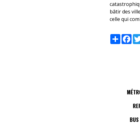
catastrophiqu
bâtir des vil
celle qui com
Share
Fac
MÉTRO
RE
BUS