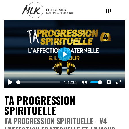
Play
-1:12:03
Play
Mute
Settings
Ente
TA PROGRESSION
fulls
SPIRITUELLE
TA PROGRESSION SPIRITUELLE - #4