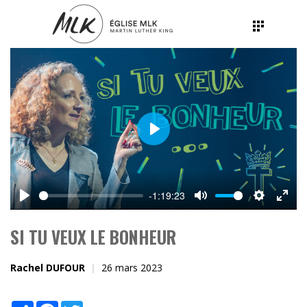
Play
-1:19:23
Play
Mute
Settings
Ente
fulls
SI TU VEUX LE BONHEUR
Rachel DUFOUR
26 mars 2023
Share
Facebook
Twitter