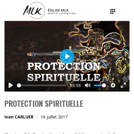
Play
-55:55
Play
Mute
Settings
Ente
fulls
PROTECTION SPIRITUELLE
Ivan CARLUER
16 juillet 2017