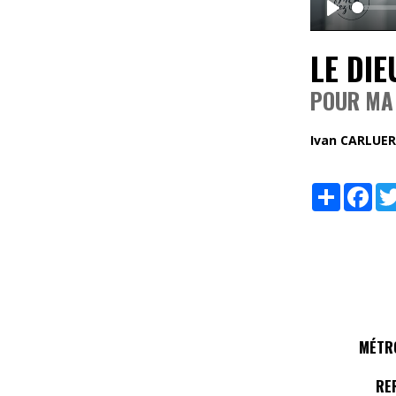
Play
LE DIE
POUR MA 
Ivan CARLUER
Share
Fac
MÉTRO
RE