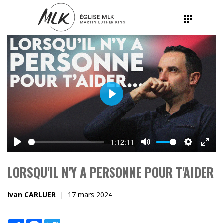
Play
-1:12:11
Play
Mute
Settings
Ente
fulls
LORSQU'IL N'Y A PERSONNE POUR T'AIDER
Ivan CARLUER
17 mars 2024
Share
Facebook
Twitter