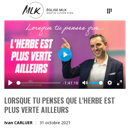
Play
-1:41:16
Play
Mute
Settings
Ente
fulls
LORSQUE TU PENSES QUE L'HERBE EST
PLUS VERTE AILLEURS
Ivan CARLUER
31 octobre 2021