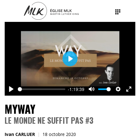
Play
-1:19:39
Play
Mute
Settings
Ente
MYWAY
fulls
LE MONDE NE SUFFIT PAS #3
Ivan CARLUER
18 octobre 2020