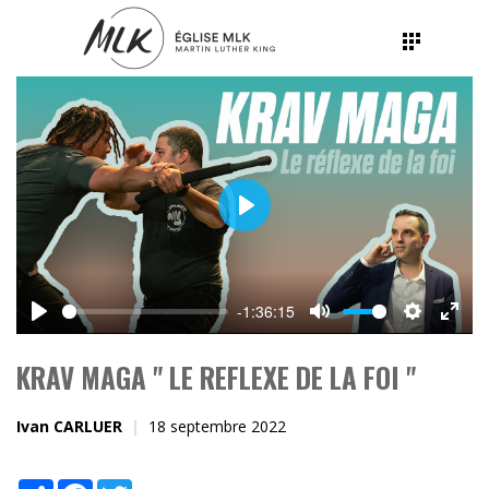
Play
-1:36:15
Play
Mute
Settings
Ente
fulls
KRAV MAGA " LE REFLEXE DE LA FOI "
Ivan CARLUER
18 septembre 2022
Share
Facebook
Twitter