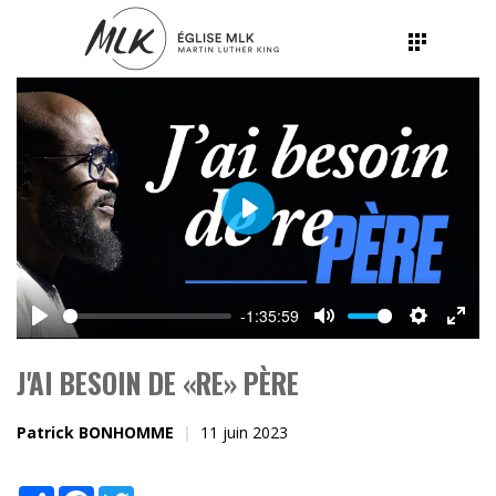
Play
-1:35:59
Play
Mute
Settings
Ente
fulls
J'AI BESOIN DE «RE» PÈRE
Patrick BONHOMME
11 juin 2023
Share
Facebook
Twitter