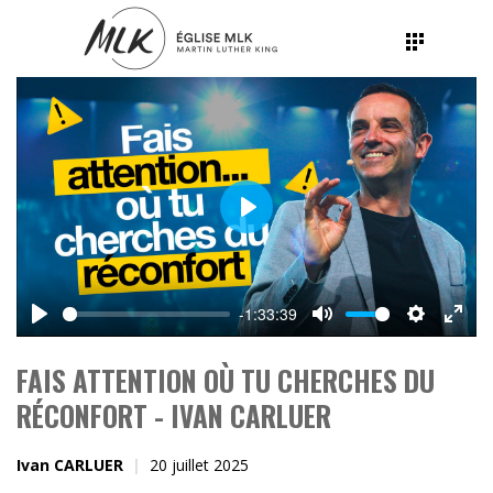
Play
-1:33:39
Play
Mute
Settings
Ente
fulls
FAIS ATTENTION OÙ TU CHERCHES DU
RÉCONFORT - IVAN CARLUER
Ivan CARLUER
20 juillet 2025