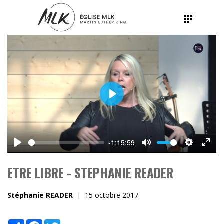
Play
-1:15:59
Play
Mute
Settings
Ente
fulls
ETRE LIBRE - STEPHANIE READER
Stéphanie READER
15 octobre 2017
Share
Facebook
Twitter